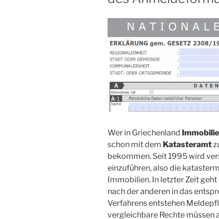
Wer in Griechenland
Immobili
schon mit dem
Katasteramt
z
bekommen. Seit 1995 wird vers
einzuführen, also die kataster
Immobilien. In letzter Zeit geht
nach der anderen in das entsp
Verfahrens entstehen Meldepf
vergleichbare Rechte müssen