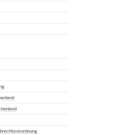
ng
henland
chenland
rbrechtsverordnung