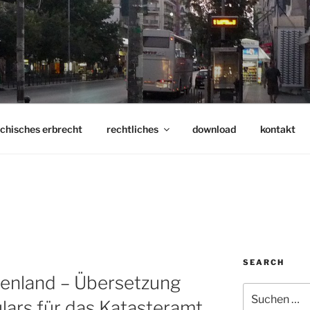
g
echisches erbrecht
rechtliches
download
kontakt
SEARCH
henland – Übersetzung
Suchen
ars für das Katasteramt
nach: