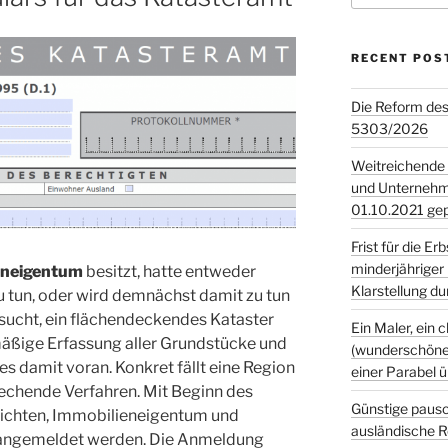
RECENT POS
Die Reform des
5303/2026
Weitreichende
und Unternehm
01.10.2021 gep
Frist für die E
minderjähriger 
eneigentum
besitzt, hatte entweder
Klarstellung d
u tun, oder wird demnächst damit zu tun
ucht, ein flächendeckendes Kataster
Ein Maler, ein c
mäßige Erfassung aller Grundstücke und
(wunderschöner
 es damit voran. Konkret fällt eine Region
einer Parabel 
rechende Verfahren. Mit Beginn des
Günstige paus
lichten, Immobilieneigentum und
ausländische R
 angemeldet werden. Die Anmeldung