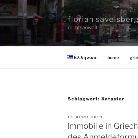
Zum
Inhalt
florian savelsber
springen
rechtsanwalt
Ελληνικα
home
gri
Schlagwort:
Kataster
VERÖFFENTLICHT
13. APRIL 2019
AM
Immobilie in Griec
des Anmeldeformul