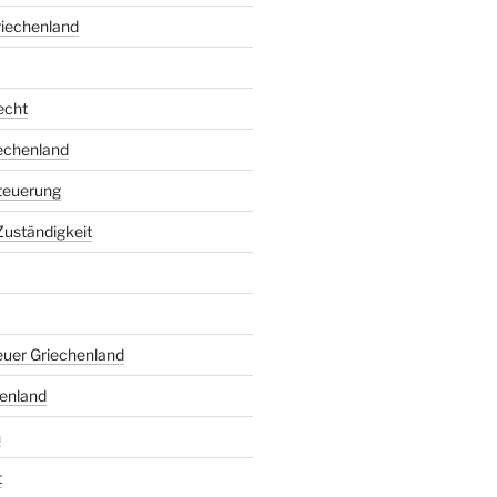
riechenland
echt
echenland
teuerung
Zuständigkeit
uer Griechenland
enland
n
t