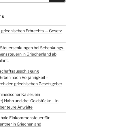
TS
 griechischen Erbrechts — Gesetz
 Steuersenkungen bei Schenkungs-
enssteuern in Griechenland ab
lant.
rbschaftsausschlagung
Erben nach Volljährigkeit –
urch den griechischen Gesetzgeber
hinesischer Kaiser, ein
) Hahn und drei Goldstücke – in
über teure Anwälte
chale Einkommensteuer für
entner in Griechenland